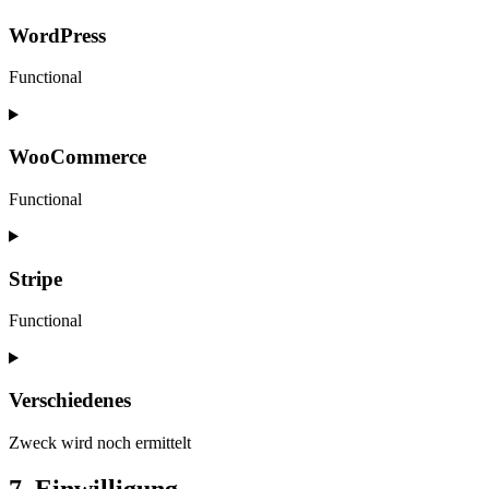
WordPress
Functional
Consent
to
service
WooCommerce
wordpress
Functional
Consent
to
service
Stripe
woocommerce
Functional
Consent
to
service
Verschiedenes
stripe
Zweck wird noch ermittelt
Consent
7. Einwilligung