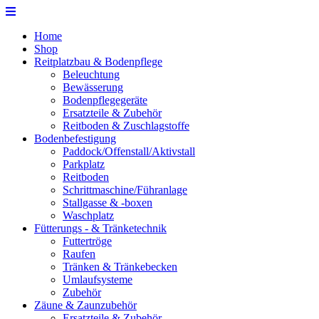
Home
Shop
Reitplatzbau & Bodenpflege
Beleuchtung
Bewässerung
Bodenpflegegeräte
Ersatzteile & Zubehör
Reitboden & Zuschlagstoffe
Bodenbefestigung
Paddock/Offenstall/Aktivstall
Parkplatz
Reitboden
Schrittmaschine/Führanlage
Stallgasse & -boxen
Waschplatz
Fütterungs - & Tränketechnik
Futtertröge
Raufen
Tränken & Tränkebecken
Umlaufsysteme
Zubehör
Zäune & Zaunzubehör
Ersatzteile & Zubehör