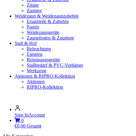
Zäune
Zauntor
Weidezaun & Weidezaunzubehör
Ersatzteile & Zubehör
Panels
Weidezaungeräte
Zaunpfosten & Zauntore
Stall & Hof
Beleuchtung
Einstreu
Reinigungsgeräte
Stallbedarf & PVC-Vorhänge
Werkzeug
Aktionen & RIPRO-Kollektion
Aktionen
RIPRO-Kollektion
Sign In
Account
0
€
0,00
Gesamt