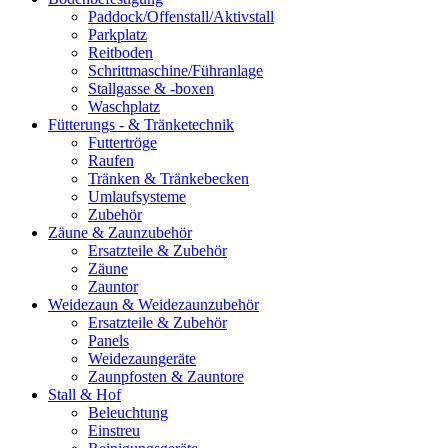
Paddock/Offenstall/Aktivstall
Parkplatz
Reitboden
Schrittmaschine/Führanlage
Stallgasse & -boxen
Waschplatz
Fütterungs - & Tränketechnik
Futtertröge
Raufen
Tränken & Tränkebecken
Umlaufsysteme
Zubehör
Zäune & Zaunzubehör
Ersatzteile & Zubehör
Zäune
Zauntor
Weidezaun & Weidezaunzubehör
Ersatzteile & Zubehör
Panels
Weidezaungeräte
Zaunpfosten & Zauntore
Stall & Hof
Beleuchtung
Einstreu