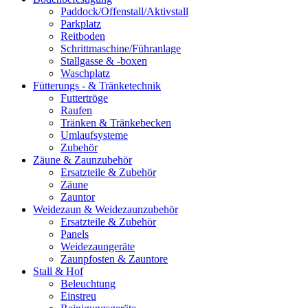
Paddock/Offenstall/Aktivstall
Parkplatz
Reitboden
Schrittmaschine/Führanlage
Stallgasse & -boxen
Waschplatz
Fütterungs - & Tränketechnik
Futtertröge
Raufen
Tränken & Tränkebecken
Umlaufsysteme
Zubehör
Zäune & Zaunzubehör
Ersatzteile & Zubehör
Zäune
Zauntor
Weidezaun & Weidezaunzubehör
Ersatzteile & Zubehör
Panels
Weidezaungeräte
Zaunpfosten & Zauntore
Stall & Hof
Beleuchtung
Einstreu