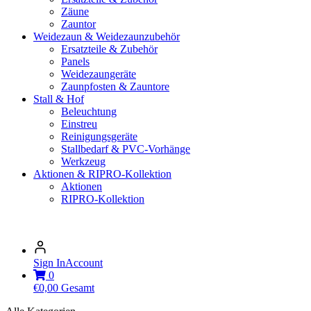
Zäune
Zauntor
Weidezaun & Weidezaunzubehör
Ersatzteile & Zubehör
Panels
Weidezaungeräte
Zaunpfosten & Zauntore
Stall & Hof
Beleuchtung
Einstreu
Reinigungsgeräte
Stallbedarf & PVC-Vorhänge
Werkzeug
Aktionen & RIPRO-Kollektion
Aktionen
RIPRO-Kollektion
Sign In
Account
0
€
0,00
Gesamt