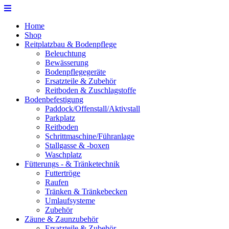
Home
Shop
Reitplatzbau & Bodenpflege
Beleuchtung
Bewässerung
Bodenpflegegeräte
Ersatzteile & Zubehör
Reitboden & Zuschlagstoffe
Bodenbefestigung
Paddock/Offenstall/Aktivstall
Parkplatz
Reitboden
Schrittmaschine/Führanlage
Stallgasse & -boxen
Waschplatz
Fütterungs - & Tränketechnik
Futtertröge
Raufen
Tränken & Tränkebecken
Umlaufsysteme
Zubehör
Zäune & Zaunzubehör
Ersatzteile & Zubehör