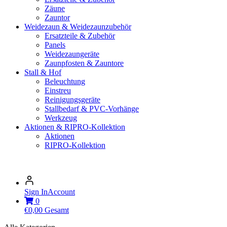
Zäune
Zauntor
Weidezaun & Weidezaunzubehör
Ersatzteile & Zubehör
Panels
Weidezaungeräte
Zaunpfosten & Zauntore
Stall & Hof
Beleuchtung
Einstreu
Reinigungsgeräte
Stallbedarf & PVC-Vorhänge
Werkzeug
Aktionen & RIPRO-Kollektion
Aktionen
RIPRO-Kollektion
Sign In
Account
0
€
0,00
Gesamt