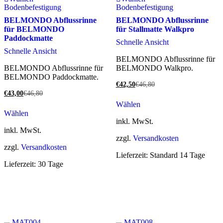
Bodenbefestigung
Bodenbefestigung
BELMONDO Abflussrinne
BELMONDO Abflussrinne
für BELMONDO
für Stallmatte Walkpro
Paddockmatte
Schnelle Ansicht
Schnelle Ansicht
BELMONDO Abflussrinne für
BELMONDO Abflussrinne für
BELMONDO Walkpro.
BELMONDO Paddockmatte.
€
42,50
€
46,80
€
43,00
€
46,80
Wählen
Wählen
inkl. MwSt.
inkl. MwSt.
zzgl.
Versandkosten
zzgl.
Versandkosten
Lieferzeit:
Standard 14 Tage
Lieferzeit:
30 Tage