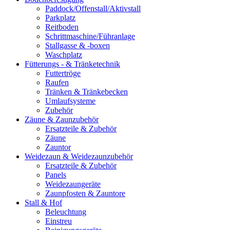
Paddock/Offenstall/Aktivstall
Parkplatz
Reitboden
Schrittmaschine/Führanlage
Stallgasse & -boxen
Waschplatz
Fütterungs - & Tränketechnik
Futtertröge
Raufen
Tränken & Tränkebecken
Umlaufsysteme
Zubehör
Zäune & Zaunzubehör
Ersatzteile & Zubehör
Zäune
Zauntor
Weidezaun & Weidezaunzubehör
Ersatzteile & Zubehör
Panels
Weidezaungeräte
Zaunpfosten & Zauntore
Stall & Hof
Beleuchtung
Einstreu