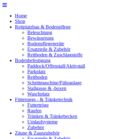
Home
Shop
Reitplatzbau & Bodenpflege
Beleuchtung
Bewässerung
Bodenpflegegeräte
Ersatzteile & Zubehör
Reitboden & Zuschlagstoffe
Bodenbefestigung
Paddock/Offenstall/Aktivstall
Parkplatz
Reitboden
Schrittmaschine/Führanlage
Stallgasse & -boxen
Waschplatz
Fütterungs - & Tränketechnik
Futtertröge
Raufen
Tränken & Tränkebecken
Umlaufsysteme
Zubehör
Zäune & Zaunzubehör
Ersatzteile & Zubehör