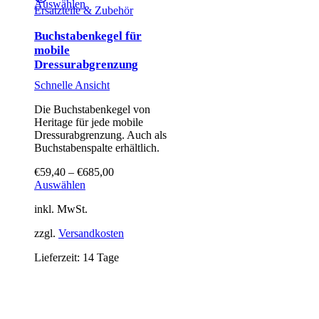
Dieses Produkt weist mehrere Varianten auf. Die Optionen können auf der Produktseite gewählt werden
Auswählen
Ersatzteile & Zubehör
Buchstabenkegel für
mobile
Dressurabgrenzung
Schnelle Ansicht
Die Buchstabenkegel von
Heritage für jede mobile
Dressurabgrenzung. Auch als
Buchstabenspalte erhältlich.
€
59,40
–
€
685,00
Dieses
Auswählen
Produkt
inkl. MwSt.
weist
mehrere
zzgl.
Versandkosten
Varianten
auf.
Lieferzeit:
14 Tage
Die
Optionen
können
auf
der