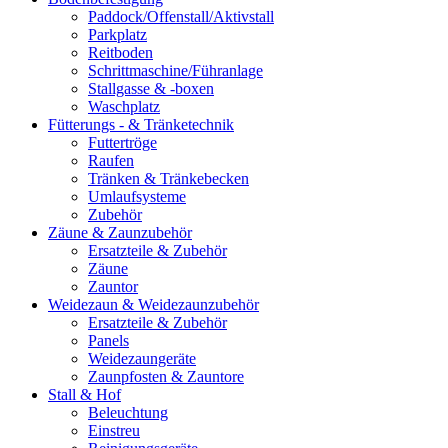
Paddock/Offenstall/Aktivstall
Parkplatz
Reitboden
Schrittmaschine/Führanlage
Stallgasse & -boxen
Waschplatz
Fütterungs - & Tränketechnik
Futtertröge
Raufen
Tränken & Tränkebecken
Umlaufsysteme
Zubehör
Zäune & Zaunzubehör
Ersatzteile & Zubehör
Zäune
Zauntor
Weidezaun & Weidezaunzubehör
Ersatzteile & Zubehör
Panels
Weidezaungeräte
Zaunpfosten & Zauntore
Stall & Hof
Beleuchtung
Einstreu