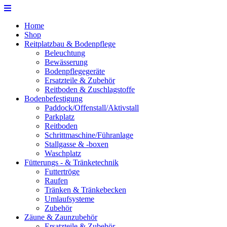
Home
Shop
Reitplatzbau & Bodenpflege
Beleuchtung
Bewässerung
Bodenpflegegeräte
Ersatzteile & Zubehör
Reitboden & Zuschlagstoffe
Bodenbefestigung
Paddock/Offenstall/Aktivstall
Parkplatz
Reitboden
Schrittmaschine/Führanlage
Stallgasse & -boxen
Waschplatz
Fütterungs - & Tränketechnik
Futtertröge
Raufen
Tränken & Tränkebecken
Umlaufsysteme
Zubehör
Zäune & Zaunzubehör
Ersatzteile & Zubehör