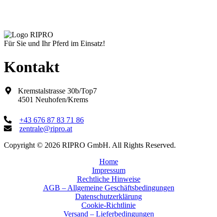
Produktseite
gewählt
werden
Für Sie und Ihr Pferd im Einsatz!
Kontakt
Kremstalstrasse 30b/Top7
4501 Neuhofen/Krems
+43 676 87 83 71 86
zentrale@ripro.at
Copyright © 2026 RIPRO GmbH. All Rights Reserved.
Home
Impressum
Rechtliche Hinweise
AGB – Allgemeine Geschäftsbedingungen
Datenschutzerklärung
Cookie-Richtlinie
Versand – Lieferbedingungen