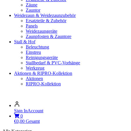
Zäune
Zauntor
Weidezaun & Weidezaunzubehör
Ersatzteile & Zubehör
Panels
Weidezaungeräte
Zaunpfosten & Zauntore
Stall & Hof
Beleuchtung
Einstreu
Reinigungsgeräte
Stallbedarf & PVC-Vorhänge
Werkzeug
Aktionen & RIPRO-Kollektion
Aktionen
RIPRO-Kollektion
Sign In
Account
0
€
0,00
Gesamt