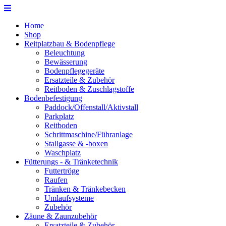
Home
Shop
Reitplatzbau & Bodenpflege
Beleuchtung
Bewässerung
Bodenpflegegeräte
Ersatzteile & Zubehör
Reitboden & Zuschlagstoffe
Bodenbefestigung
Paddock/Offenstall/Aktivstall
Parkplatz
Reitboden
Schrittmaschine/Führanlage
Stallgasse & -boxen
Waschplatz
Fütterungs - & Tränketechnik
Futtertröge
Raufen
Tränken & Tränkebecken
Umlaufsysteme
Zubehör
Zäune & Zaunzubehör
Ersatzteile & Zubehör