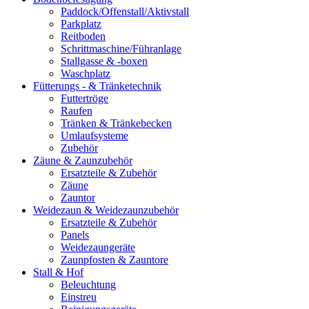
Paddock/Offenstall/Aktivstall
Parkplatz
Reitboden
Schrittmaschine/Führanlage
Stallgasse & -boxen
Waschplatz
Fütterungs - & Tränketechnik
Futtertröge
Raufen
Tränken & Tränkebecken
Umlaufsysteme
Zubehör
Zäune & Zaunzubehör
Ersatzteile & Zubehör
Zäune
Zauntor
Weidezaun & Weidezaunzubehör
Ersatzteile & Zubehör
Panels
Weidezaungeräte
Zaunpfosten & Zauntore
Stall & Hof
Beleuchtung
Einstreu