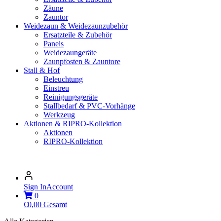
Zäune
Zauntor
Weidezaun & Weidezaunzubehör
Ersatzteile & Zubehör
Panels
Weidezaungeräte
Zaunpfosten & Zauntore
Stall & Hof
Beleuchtung
Einstreu
Reinigungsgeräte
Stallbedarf & PVC-Vorhänge
Werkzeug
Aktionen & RIPRO-Kollektion
Aktionen
RIPRO-Kollektion
Sign In
Account
0
€
0,00
Gesamt