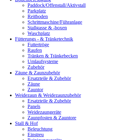
Paddock/Offenstall/Aktivstall
Parkplatz
Reitboden
Schrittmaschine/Führanlage
Stallgasse & -boxen
Waschplatz
Fütterungs - & Tränketechnik
Futtertröge
Raufen
Tränken & Tränkebecken
Umlaufsysteme
Zubehör
Zäune & Zaunzubehör
Ersatzteile & Zubehör
Zäune
Zauntor
Weidezaun & Weidezaunzubehör
Ersatzteile & Zubehör
Panels
Weidezaungeräte
Zaunpfosten & Zauntore
Stall & Hof
Beleuchtung
Einstreu