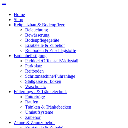
Home
Shop
Reitplatzbau & Bodenpflege
Beleuchtung
Bewässerung
Bodenpflegegeräte
Ersatzteile & Zubehör
Reitboden & Zuschlagstoffe
Bodenbefestigung
Paddock/Offenstall/Aktivstall
Parkplatz
Reitboden
Schrittmaschine/Führanlage
Stallgasse & -boxen
Waschplatz
Fütterungs - & Tränketechnik
Futtertröge
Raufen
Tränken & Tränkebecken
Umlaufsysteme
Zubehör
Zäune & Zaunzubehör
Ersatzteile & Zubehör