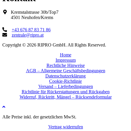
gewählt
werden
Kremstalstrasse 30b/Top7
4501 Neuhofen/Krems
+43 676 87 83 71 86
zentrale@ripro.at
Copyright © 2026 RIPRO GmbH. All Rights Reserved.
Home
Impressum
Rechtliche Hinweise
AGB – Allgemeine Geschäftsbedingungen
Datenschutzerklärung
Cookie-Richtlinie
Versand – Lieferbedingungen
Richtlinie für Rückerstattungen und Rückgaben
Widerruf, Rücktritt, Mängel – Rücksendeformular
Alle Preise inkl. der gesetzlichen MwSt.
Vertrag widerrufen