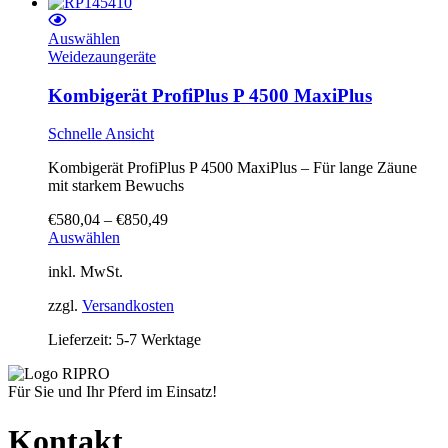
Dieses
Auswählen
Produkt
Weidezaungeräte
weist
mehrere
Kombigerät ProfiPlus P 4500 MaxiPlus
Varianten
auf.
Schnelle Ansicht
Die
Optionen
Kombigerät ProfiPlus P 4500 MaxiPlus – Für lange Zäune
können
mit starkem Bewuchs
auf
der
€
580,04
–
€
850,49
Produktseite
Dieses
Auswählen
gewählt
Produkt
werden
inkl. MwSt.
weist
mehrere
zzgl.
Versandkosten
Varianten
auf.
Lieferzeit:
5-7 Werktage
Die
Optionen
können
Für Sie und Ihr Pferd im Einsatz!
auf
der
Kontakt
Produktseite