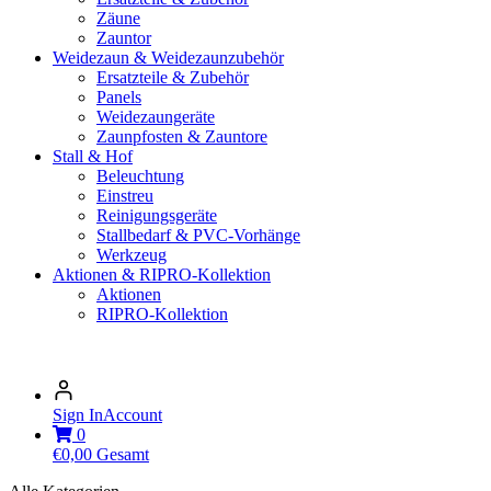
Zäune
Zauntor
Weidezaun & Weidezaunzubehör
Ersatzteile & Zubehör
Panels
Weidezaungeräte
Zaunpfosten & Zauntore
Stall & Hof
Beleuchtung
Einstreu
Reinigungsgeräte
Stallbedarf & PVC-Vorhänge
Werkzeug
Aktionen & RIPRO-Kollektion
Aktionen
RIPRO-Kollektion
Sign In
Account
0
€
0,00
Gesamt