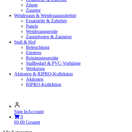
Zäune
Zauntor
Weidezaun & Weidezaunzubehör
Ersatzteile & Zubehör
Panels
Weidezaungeräte
Zaunpfosten & Zauntore
Stall & Hof
Beleuchtung
Einstreu
Reinigungsgeräte
Stallbedarf & PVC-Vorhänge
Werkzeug
Aktionen & RIPRO-Kollektion
Aktionen
RIPRO-Kollektion
Sign In
Account
0
€
0,00
Gesamt