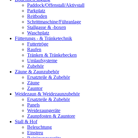
Paddock/Offenstall/Aktivstall
Parkplatz
Reitboden
Schrittmaschine/Führanlage
Stallgasse & -boxen
Waschplatz
Fütterungs - & Tränketechnik
Futtertröge
Raufen
Tränken & Tränkebecken
Umlaufsysteme
Zubehör
Zäune & Zaunzubehör
Ersatzteile & Zubehör
Zäune
Zauntor
Weidezaun & Weidezaunzubehör
Ersatzteile & Zubehör
Panels
Weidezaungeräte
Zaunpfosten & Zauntore
Stall & Hof
Beleuchtung
Einstreu