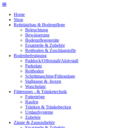
Home
Shop
Reitplatzbau & Bodenpflege
Beleuchtung
Bewässerung
Bodenpflegegeräte
Ersatzteile & Zubehör
Reitboden & Zuschlagstoffe
Bodenbefestigung
Paddock/Offenstall/Aktivstall
Parkplatz
Reitboden
Schrittmaschine/Führanlage
Stallgasse & -boxen
Waschplatz
Fütterungs - & Tränketechnik
Futtertröge
Raufen
Tränken & Tränkebecken
Umlaufsysteme
Zubehör
Zäune & Zaunzubehör
Ersatzteile & Zubehör