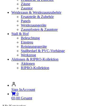
Zäune
Zauntor
Weidezaun & Weidezaunzubehör
Ersatzteile & Zubehör
Panels
Weidezaungeräte
Zaunpfosten & Zauntore
Stall & Hof
Beleuchtung
Einstreu
Reinigungsgeräte
Stallbedarf & PVC-Vorhänge
Werkzeug
Aktionen & RIPRO-Kollektion
Aktionen
RIPRO-Kollektion
Sign In
Account
0
€
0,00
Gesamt