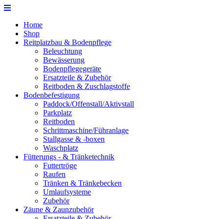
Home
Shop
Reitplatzbau & Bodenpflege
Beleuchtung
Bewässerung
Bodenpflegegeräte
Ersatzteile & Zubehör
Reitboden & Zuschlagstoffe
Bodenbefestigung
Paddock/Offenstall/Aktivstall
Parkplatz
Reitboden
Schrittmaschine/Führanlage
Stallgasse & -boxen
Waschplatz
Fütterungs - & Tränketechnik
Futtertröge
Raufen
Tränken & Tränkebecken
Umlaufsysteme
Zubehör
Zäune & Zaunzubehör
Ersatzteile & Zubehör