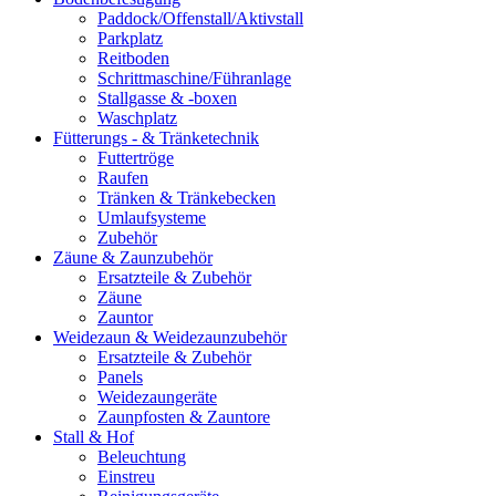
Paddock/Offenstall/Aktivstall
Parkplatz
Reitboden
Schrittmaschine/Führanlage
Stallgasse & -boxen
Waschplatz
Fütterungs - & Tränketechnik
Futtertröge
Raufen
Tränken & Tränkebecken
Umlaufsysteme
Zubehör
Zäune & Zaunzubehör
Ersatzteile & Zubehör
Zäune
Zauntor
Weidezaun & Weidezaunzubehör
Ersatzteile & Zubehör
Panels
Weidezaungeräte
Zaunpfosten & Zauntore
Stall & Hof
Beleuchtung
Einstreu