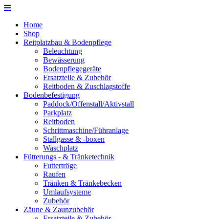
Home
Shop
Reitplatzbau & Bodenpflege
Beleuchtung
Bewässerung
Bodenpflegegeräte
Ersatzteile & Zubehör
Reitboden & Zuschlagstoffe
Bodenbefestigung
Paddock/Offenstall/Aktivstall
Parkplatz
Reitboden
Schrittmaschine/Führanlage
Stallgasse & -boxen
Waschplatz
Fütterungs - & Tränketechnik
Futtertröge
Raufen
Tränken & Tränkebecken
Umlaufsysteme
Zubehör
Zäune & Zaunzubehör
Ersatzteile & Zubehör