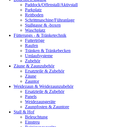
Paddock/Offenstall/Aktivstall
Parkplatz
Reitboden
Schrittmaschine/Führanlage
Stallgasse & -boxen
Waschplatz
Fütterungs - & Tränketechnik
Futtertröge
Raufen
Tränken & Tränkebecken
Umlaufsysteme
Zubehör
Zäune & Zaunzubehör
Ersatzteile & Zubehör
Zäune
Zauntor
Weidezaun & Weidezaunzubehör
Ersatzteile & Zubehör
Panels
Weidezaungeräte
Zaunpfosten & Zauntore
Stall & Hof
Beleuchtung
Einstreu