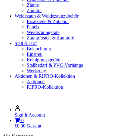
Zäune
Zauntor
Weidezaun & Weidezaunzubehör
Ersatzteile & Zubehör
Panels
Weidezaungeräte
Zaunpfosten & Zauntore
Stall & Hof
Beleuchtung
Einstreu
Reinigungsgeräte
Stallbedarf & PVC-Vorhänge
Werkzeug
Aktionen & RIPRO-Kollektion
Aktionen
RIPRO-Kollektion
Sign In
Account
0
€
0,00
Gesamt