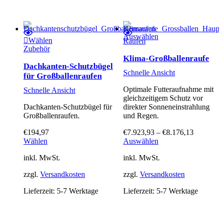
Dieses Produkt weist mehrere Varianten auf. Die Optionen können auf der Produktseite gewählt werden
Auswählen
Wählen
Raufen
Zubehör
Klima-Großballenraufe
Dachkanten-Schutzbügel
Schnelle Ansicht
für Großballenraufen
Optimale Futteraufnahme mit
Schnelle Ansicht
gleichzeitigem Schutz vor
Dachkanten-Schutzbügel für
direkter Sonneneinstrahlung
Großballenraufen.
und Regen.
€
194,97
€
7.923,93
–
€
8.176,13
Dieses
Wählen
Auswählen
Produkt
inkl. MwSt.
inkl. MwSt.
weist
mehrere
zzgl.
Versandkosten
zzgl.
Versandkosten
Varianten
auf.
Lieferzeit:
5-7 Werktage
Lieferzeit:
5-7 Werktage
Die
Optionen
können