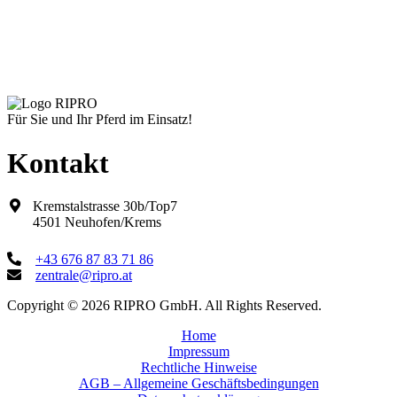
können
auf
der
Produktseite
gewählt
werden
Für Sie und Ihr Pferd im Einsatz!
Kontakt
Kremstalstrasse 30b/Top7
4501 Neuhofen/Krems
+43 676 87 83 71 86
zentrale@ripro.at
Copyright © 2026 RIPRO GmbH. All Rights Reserved.
Home
Impressum
Rechtliche Hinweise
AGB – Allgemeine Geschäftsbedingungen