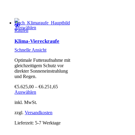
auf
der
Produktseite
gewählt
werden
Dieses Produkt weist mehrere Varianten auf. Die Optionen können auf der Produktseite gewählt werden
Auswählen
Raufen
Klima-Viereckraufe
Schnelle Ansicht
Optimale Futteraufnahme mit
gleichzeitigem Schutz vor
direkter Sonneneinstrahlung
und Regen.
€
5.625,00
–
€
6.251,65
Dieses
Auswählen
Produkt
inkl. MwSt.
weist
mehrere
zzgl.
Versandkosten
Varianten
auf.
Lieferzeit:
5-7 Werktage
Die
Optionen