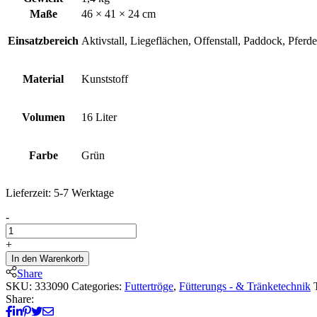
Maße
46 × 41 × 24 cm
Einsatzbereich
Aktivstall, Liegeflächen, Offenstall, Paddock, Pferde
Material
Kunststoff
Volumen
16 Liter
Farbe
Grün
Lieferzeit:
5-7 Werktage
Kunststoff-
-
Ecktrog,
16
+
l
In den Warenkorb
quantity
Share
SKU:
333090
Categories:
Futtertröge
,
Fütterungs - & Tränketechnik
Share: