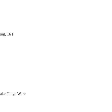
og, 16 l
paketfähige Ware