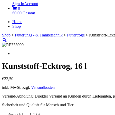
Sign In
Account
0
€
0,00
Gesamt
Home
Shop
Shop
>
Fütterungs - & Tränketechnik
>
Futtertröge
> Kunststoff-Ecktr
Kunststoff-Ecktrog, 16 l
€
22,50
inkl. MwSt.
zzgl.
Versandkosten
Versand/Abholung: Direkter Versand an Kunden durch Lieferanten, 
Sicherheit und Qualität für Mensch und Tier.
Gewicht
1,4 kg