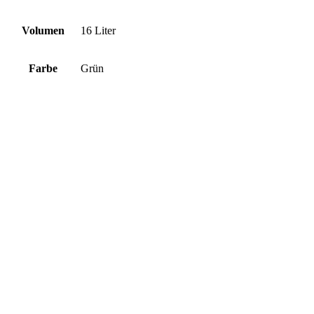
Volumen
16 Liter
Farbe
Grün
Wählen
Fütterungs - & Tränketechnik
Schwimmerventil, Modell 800 Easyflow
Schnelle Ansicht
€
34,92
inkl. MwSt.
zzgl.
Versandkosten