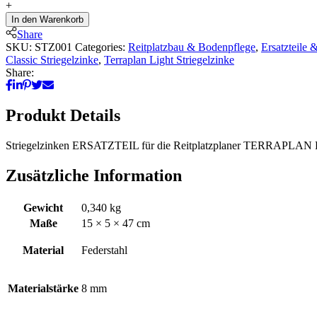
für
+
Reitplatzplaner
In den Warenkorb
Terraplan
Share
quantity
SKU:
STZ001
Categories:
Reitplatzbau & Bodenpflege
,
Ersatzteile
Classic Striegelzinke
,
Terraplan Light Striegelzinke
Share:
Produkt Details
Striegelzinken ERSATZTEIL für die Reitplatzplaner TERRAPLA
Zusätzliche Information
Gewicht
0,340 kg
Maße
15 × 5 × 47 cm
Material
Federstahl
Materialstärke
8 mm