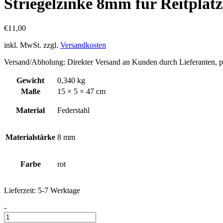
Striegelzinke 8mm für Reitplat
€
11,00
inkl. MwSt.
zzgl.
Versandkosten
Versand/Abholung: Direkter Versand an Kunden durch Lieferanten, 
Gewicht
0,340 kg
Maße
15 × 5 × 47 cm
Material
Federstahl
Materialstärke
8 mm
Farbe
rot
Lieferzeit:
5-7 Werktage
Striegelzinke
-
8mm