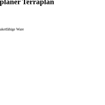
zplaner Terraplan
paketfähige Ware