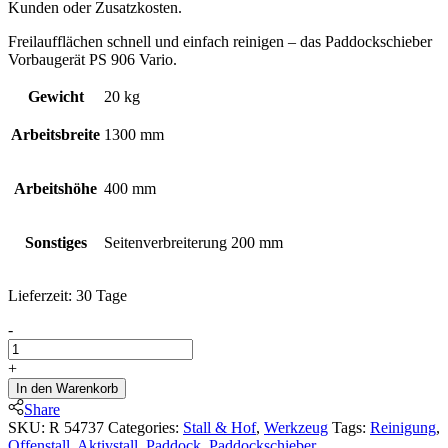
Kunden oder Zusatzkosten.
Freilaufflächen schnell und einfach reinigen – das Paddockschieber
Vorbaugerät PS 906 Vario.
Gewicht
20 kg
Arbeitsbreite
1300 mm
Arbeitshöhe
400 mm
Sonstiges
Seitenverbreiterung 200 mm
Lieferzeit:
30 Tage
Ripro
-
Paddockschieber
Vorbaugerät
+
PS
In den Warenkorb
906
Share
Vario
SKU:
R 54737
Categories:
Stall & Hof
,
Werkzeug
Tags:
Reinigung
,
quantity
Offenstall
,
Aktivstall
,
Paddock
,
Paddockschieber
,