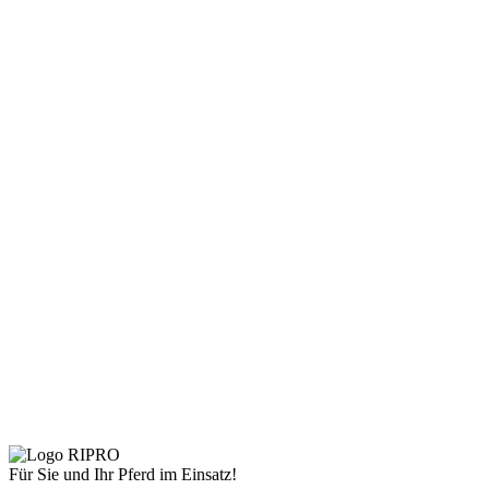
inkl. MwSt.
zzgl.
Versandkosten
Lieferzeit:
Standard 14 Tage
Wählen
Stall & Hof
Pfahlbürste Maxi Sonderangebot
Schnelle Ansicht
€
610,97
€
771,15
inkl. MwSt.
zzgl.
Versandkosten
Lieferzeit:
Standard 14 Tage
Für Sie und Ihr Pferd im Einsatz!