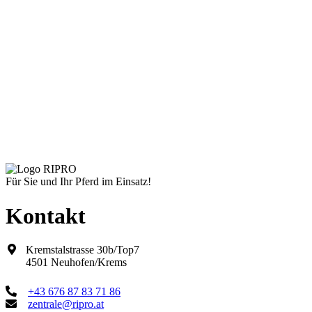
Fütterungs - & Tränketechnik
Schwimmerventil, Modell 675
Schnelle Ansicht
€
47,14
inkl. MwSt.
zzgl.
Versandkosten
Lieferzeit:
Standard 14 Tage
Für Sie und Ihr Pferd im Einsatz!
Kontakt
Kremstalstrasse 30b/Top7
4501 Neuhofen/Krems
+43 676 87 83 71 86
zentrale@ripro.at