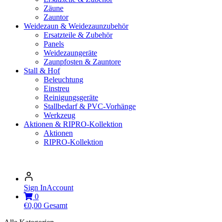
Zäune
Zauntor
Weidezaun & Weidezaunzubehör
Ersatzteile & Zubehör
Panels
Weidezaungeräte
Zaunpfosten & Zauntore
Stall & Hof
Beleuchtung
Einstreu
Reinigungsgeräte
Stallbedarf & PVC-Vorhänge
Werkzeug
Aktionen & RIPRO-Kollektion
Aktionen
RIPRO-Kollektion
Sign In
Account
0
€
0,00
Gesamt