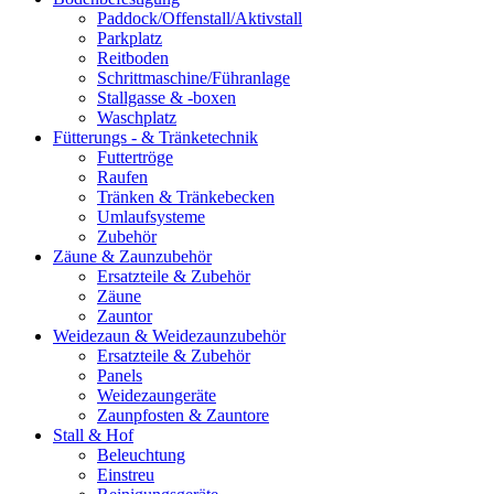
Paddock/Offenstall/Aktivstall
Parkplatz
Reitboden
Schrittmaschine/Führanlage
Stallgasse & -boxen
Waschplatz
Fütterungs - & Tränketechnik
Futtertröge
Raufen
Tränken & Tränkebecken
Umlaufsysteme
Zubehör
Zäune & Zaunzubehör
Ersatzteile & Zubehör
Zäune
Zauntor
Weidezaun & Weidezaunzubehör
Ersatzteile & Zubehör
Panels
Weidezaungeräte
Zaunpfosten & Zauntore
Stall & Hof
Beleuchtung
Einstreu