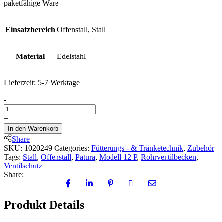
paketfähige Ware
Einsatzbereich
Offenstall, Stall
Material
Edelstahl
Lieferzeit:
5-7 Werktage
Ventilschutz
-
quantity
+
In den Warenkorb
Share
SKU:
1020249
Categories:
Fütterungs - & Tränketechnik
,
Zubehör
Tags:
Stall
,
Offenstall
,
Patura
,
Modell 12 P
,
Rohrventilbecken
,
Ventilschutz
Share:
Produkt Details