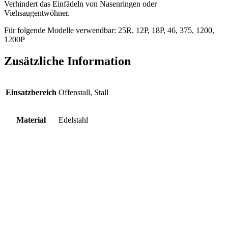
Verhindert das Einfädeln von Nasenringen oder
Viehsaugentwöhner.
Für folgende Modelle verwendbar: 25R, 12P, 18P, 46, 375, 1200,
1200P
Zusätzliche Information
Einsatzbereich
Offenstall, Stall
Material
Edelstahl
Wählen
Fütterungs - & Tränketechnik
Schwimmerventil, Modell 800 Easyflow