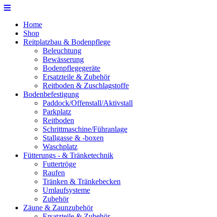
Home
Shop
Reitplatzbau & Bodenpflege
Beleuchtung
Bewässerung
Bodenpflegegeräte
Ersatzteile & Zubehör
Reitboden & Zuschlagstoffe
Bodenbefestigung
Paddock/Offenstall/Aktivstall
Parkplatz
Reitboden
Schrittmaschine/Führanlage
Stallgasse & -boxen
Waschplatz
Fütterungs - & Tränketechnik
Futtertröge
Raufen
Tränken & Tränkebecken
Umlaufsysteme
Zubehör
Zäune & Zaunzubehör
Ersatzteile & Zubehör