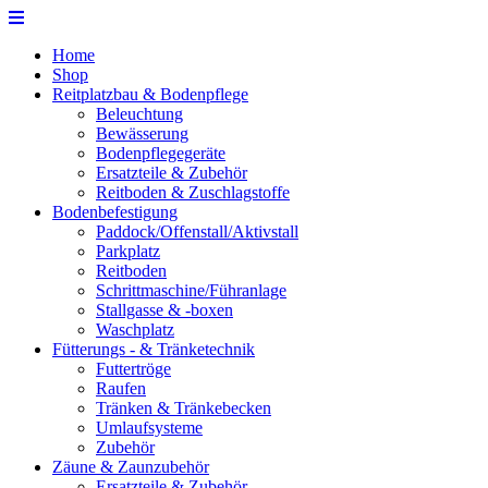
Home
Shop
Reitplatzbau & Bodenpflege
Beleuchtung
Bewässerung
Bodenpflegegeräte
Ersatzteile & Zubehör
Reitboden & Zuschlagstoffe
Bodenbefestigung
Paddock/Offenstall/Aktivstall
Parkplatz
Reitboden
Schrittmaschine/Führanlage
Stallgasse & -boxen
Waschplatz
Fütterungs - & Tränketechnik
Futtertröge
Raufen
Tränken & Tränkebecken
Umlaufsysteme
Zubehör
Zäune & Zaunzubehör
Ersatzteile & Zubehör