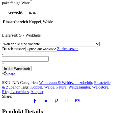
paketfähige Ware
Gewicht
n. a.
Einsatzbereich
Koppel, Weide
Lieferzeit:
5-7 Werktage
Durchmesser
Zurücksetzen
Adapter
-
für
Riegelverschluss
+
Weidetor
In den Warenkorb
an
Share
Pfosten
quantity
SKU:
N/A
Categories:
Weidezaun & Weidezaunzubehör
,
Ersatzteile
& Zubehör
Tags:
Koppel
,
Weide
,
Patura
,
Weidezauntor
,
Weidetore
,
Riegelverschluss
,
Adapter
Share:
Produkt Details