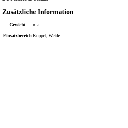
Zusätzliche Information
Gewicht
n. a.
Einsatzbereich
Koppel, Weide
Wählen
Ersatzteile & Zubehör
Befestigungsring, 10 St.
Schnelle Ansicht
€
26,34
inkl. MwSt.
zzgl.
Versandkosten