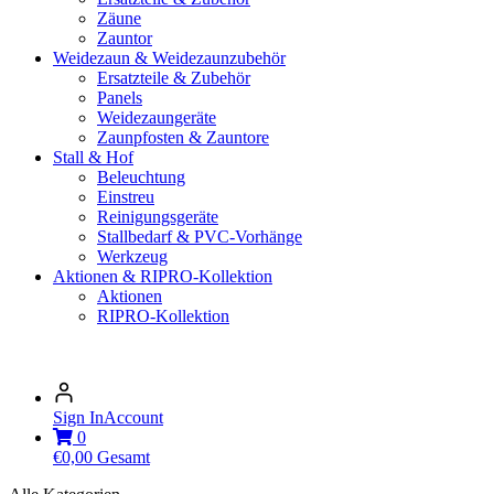
Zäune
Zauntor
Weidezaun & Weidezaunzubehör
Ersatzteile & Zubehör
Panels
Weidezaungeräte
Zaunpfosten & Zauntore
Stall & Hof
Beleuchtung
Einstreu
Reinigungsgeräte
Stallbedarf & PVC-Vorhänge
Werkzeug
Aktionen & RIPRO-Kollektion
Aktionen
RIPRO-Kollektion
Sign In
Account
0
€
0,00
Gesamt