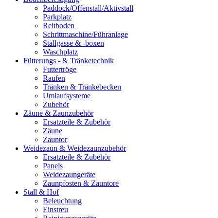
Paddock/Offenstall/Aktivstall
Parkplatz
Reitboden
Schrittmaschine/Führanlage
Stallgasse & -boxen
Waschplatz
Fütterungs - & Tränketechnik
Futtertröge
Raufen
Tränken & Tränkebecken
Umlaufsysteme
Zubehör
Zäune & Zaunzubehör
Ersatzteile & Zubehör
Zäune
Zauntor
Weidezaun & Weidezaunzubehör
Ersatzteile & Zubehör
Panels
Weidezaungeräte
Zaunpfosten & Zauntore
Stall & Hof
Beleuchtung
Einstreu