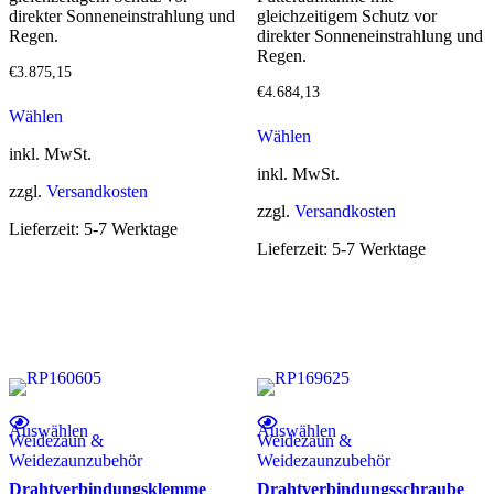
direkter Sonneneinstrahlung und
gleichzeitigem Schutz vor
Regen.
direkter Sonneneinstrahlung und
Regen.
€
3.875,15
€
4.684,13
Wählen
Wählen
inkl. MwSt.
inkl. MwSt.
zzgl.
Versandkosten
zzgl.
Versandkosten
Lieferzeit:
5-7 Werktage
Lieferzeit:
5-7 Werktage
Dieses Produkt weist mehrere Varianten auf. Die Optionen können auf der Produktseite gewählt werden
Dieses Produkt weist mehrere Varianten auf. Die Optionen können auf der Produktseite gewählt werden
Auswählen
Auswählen
Weidezaun &
Weidezaun &
Weidezaunzubehör
Weidezaunzubehör
Drahtverbindungsklemme
Drahtverbindungsschraube