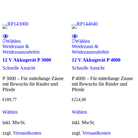
auf
der
Produktseite
gewählt
werden
Wählen
Wählen
Weidezaun &
Weidezaun &
Weidezaunzubehör
Weidezaunzubehör
12 V Akkugerät P 3000
12 V Akkugerät P 4000
Schnelle Ansicht
Schnelle Ansicht
P 3000 – Für mittellange Zäune
P 4000 – Für mittellange Zäune
mit Bewuchs für Rinder und
mit Bewuchs für Rinder und
Pferde
Pferde
€
189,77
€
224,00
Wählen
Wählen
inkl. MwSt.
inkl. MwSt.
zzgl.
Versandkosten
zzgl.
Versandkosten