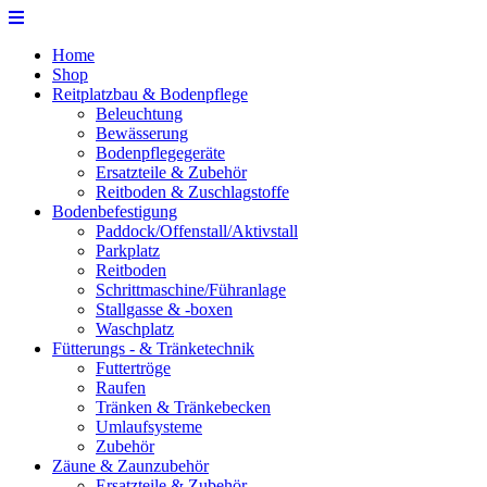
Home
Shop
Reitplatzbau & Bodenpflege
Beleuchtung
Bewässerung
Bodenpflegegeräte
Ersatzteile & Zubehör
Reitboden & Zuschlagstoffe
Bodenbefestigung
Paddock/Offenstall/Aktivstall
Parkplatz
Reitboden
Schrittmaschine/Führanlage
Stallgasse & -boxen
Waschplatz
Fütterungs - & Tränketechnik
Futtertröge
Raufen
Tränken & Tränkebecken
Umlaufsysteme
Zubehör
Zäune & Zaunzubehör
Ersatzteile & Zubehör