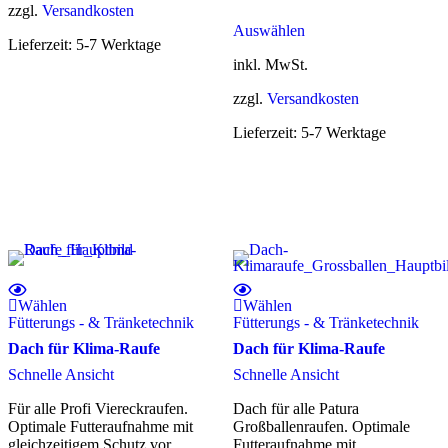
zzgl.
Versandkosten
Dieses
Auswählen
Produkt
Lieferzeit:
5-7 Werktage
weist
inkl. MwSt.
mehrere
Varianten
zzgl.
Versandkosten
auf.
Die
Lieferzeit:
5-7 Werktage
Optionen
können
auf
der
Produktseite
gewählt
werden
Wählen
Wählen
Fütterungs - & Tränketechnik
Fütterungs - & Tränketechnik
Dach für Klima-Raufe
Dach für Klima-Raufe
Schnelle Ansicht
Schnelle Ansicht
Für alle Profi Viereckraufen.
Dach für alle Patura
Optimale Futteraufnahme mit
Großballenraufen. Optimale
gleichzeitigem Schutz vor
Futteraufnahme mit