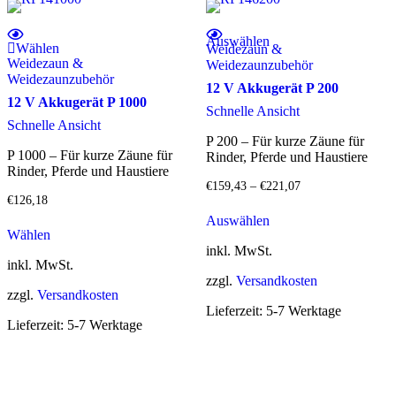
Dieses Produkt weist mehrere Varianten auf. Die Optionen können auf der Produktseite gewählt werden
Auswählen
Wählen
Weidezaun &
Weidezaun &
Weidezaunzubehör
Weidezaunzubehör
12 V Akkugerät P 200
12 V Akkugerät P 1000
Schnelle Ansicht
Schnelle Ansicht
P 200 – Für kurze Zäune für
P 1000 – Für kurze Zäune für
Rinder, Pferde und Haustiere
Rinder, Pferde und Haustiere
€
159,43
–
€
221,07
€
126,18
Dieses
Auswählen
Produkt
Wählen
weist
inkl. MwSt.
mehrere
inkl. MwSt.
Varianten
zzgl.
Versandkosten
auf.
zzgl.
Versandkosten
Die
Lieferzeit:
5-7 Werktage
Optionen
Lieferzeit:
5-7 Werktage
können
auf
der
Produktseite