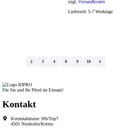
zzgl.
Versandkosten
der
Produktseite
Lieferzeit:
5-7 Werktage
gewählt
werden
2
3
4
8
9
10
Für Sie und Ihr Pferd im Einsatz!
Kontakt
Kremstalstrasse 30b/Top7
4501 Neuhofen/Krems