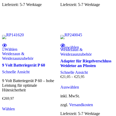
Lieferzeit:
5-7 Werktage
Lieferzeit:
5-7 Werktage
Dieses Produkt weist mehrere Varianten auf. Die Optionen können auf der Produktseite gewählt werden
Auswählen
Wählen
Weidezaun &
Weidezaun &
Weidezaunzubehör
Weidezaunzubehör
Adapter für Riegelverschluss
9 Volt Batteriegerät P 60
Weidetor an Pfosten
Schnelle Ansicht
Schnelle Ansicht
€
21,05
–
€
25,95
9 Volt Batteriegerät P 60 – hohe
Dieses
Leistung für optimale
Auswählen
Produkt
Hütesicherheit
weist
inkl. MwSt.
mehrere
€
269,97
Varianten
zzgl.
Versandkosten
auf.
Wählen
Die
Lieferzeit:
5-7 Werktage
Optionen