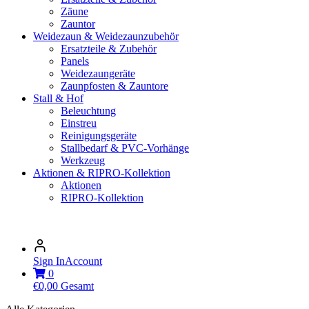
Zäune
Zauntor
Weidezaun & Weidezaunzubehör
Ersatzteile & Zubehör
Panels
Weidezaungeräte
Zaunpfosten & Zauntore
Stall & Hof
Beleuchtung
Einstreu
Reinigungsgeräte
Stallbedarf & PVC-Vorhänge
Werkzeug
Aktionen & RIPRO-Kollektion
Aktionen
RIPRO-Kollektion
Sign In
Account
0
€
0,00
Gesamt