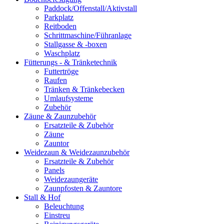
Paddock/Offenstall/Aktivstall
Parkplatz
Reitboden
Schrittmaschine/Führanlage
Stallgasse & -boxen
Waschplatz
Fütterungs - & Tränketechnik
Futtertröge
Raufen
Tränken & Tränkebecken
Umlaufsysteme
Zubehör
Zäune & Zaunzubehör
Ersatzteile & Zubehör
Zäune
Zauntor
Weidezaun & Weidezaunzubehör
Ersatzteile & Zubehör
Panels
Weidezaungeräte
Zaunpfosten & Zauntore
Stall & Hof
Beleuchtung
Einstreu