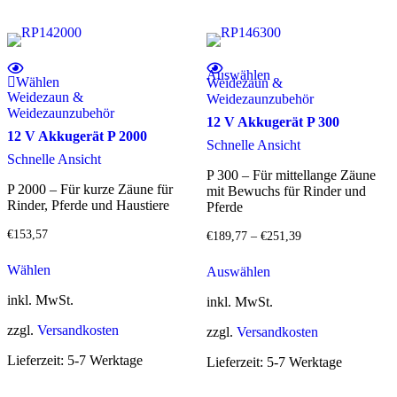
gewählt
werden
Dieses Produkt weist mehrere Varianten auf. Die Optionen können auf der Produktseite gewählt werden
Auswählen
Wählen
Weidezaun &
Weidezaun &
Weidezaunzubehör
Weidezaunzubehör
12 V Akkugerät P 300
12 V Akkugerät P 2000
Schnelle Ansicht
Schnelle Ansicht
P 300 – Für mittellange Zäune
P 2000 – Für kurze Zäune für
mit Bewuchs für Rinder und
Rinder, Pferde und Haustiere
Pferde
€
153,57
€
189,77
–
€
251,39
Dieses
Wählen
Auswählen
Produkt
weist
inkl. MwSt.
inkl. MwSt.
mehrere
Varianten
zzgl.
Versandkosten
zzgl.
Versandkosten
auf.
Die
Lieferzeit:
5-7 Werktage
Lieferzeit:
5-7 Werktage
Optionen
können