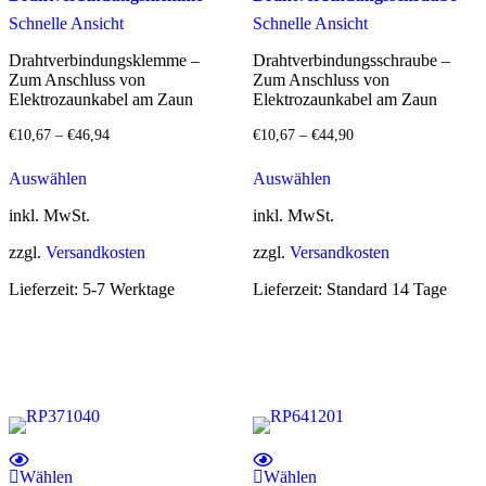
Schnelle Ansicht
Schnelle Ansicht
Drahtverbindungsklemme –
Drahtverbindungsschraube –
Zum Anschluss von
Zum Anschluss von
Elektrozaunkabel am Zaun
Elektrozaunkabel am Zaun
€
10,67
–
€
46,94
€
10,67
–
€
44,90
Dieses
Dieses
Auswählen
Auswählen
Produkt
Produkt
weist
weist
inkl. MwSt.
inkl. MwSt.
mehrere
mehrere
Varianten
Varianten
zzgl.
Versandkosten
zzgl.
Versandkosten
auf.
auf.
Die
Die
Lieferzeit:
5-7 Werktage
Lieferzeit:
Standard 14 Tage
Optionen
Optionen
können
können
auf
auf
der
der
Produktseite
Produktseite
gewählt
gewählt
werden
werden
Wählen
Wählen