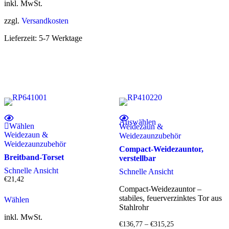
inkl. MwSt.
können
auf
zzgl.
Versandkosten
der
Produktseite
Lieferzeit:
5-7 Werktage
gewählt
werden
Dieses Produkt weist mehrere Varianten auf. Die Optionen können auf der Produktseite gewählt werden
Auswählen
Wählen
Weidezaun &
Weidezaun &
Weidezaunzubehör
Weidezaunzubehör
Compact-Weidezauntor,
Breitband-Torset
verstellbar
Schnelle Ansicht
Schnelle Ansicht
€
21,42
Compact-Weidezauntor –
stabiles, feuerverzinktes Tor aus
Wählen
Stahlrohr
inkl. MwSt.
€
136,77
–
€
315,25