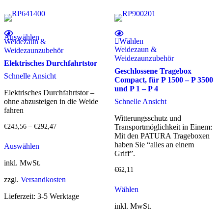
Dieses Produkt weist mehrere Varianten auf. Die Optionen können auf der Produktseite gewählt werden
Auswählen
Wählen
Weidezaun &
Weidezaun &
Weidezaunzubehör
Weidezaunzubehör
Elektrisches Durchfahrtstor
Geschlossene Tragebox
Schnelle Ansicht
Compact, für P 1500 – P 3500
und P 1 – P 4
Elektrisches Durchfahrtstor –
ohne abzusteigen in die Weide
Schnelle Ansicht
fahren
Witterungsschutz und
€
243,56
–
€
292,47
Transportmöglichkeit in Einem:
Mit den PATURA Trageboxen
Dieses
haben Sie “alles an einem
Auswählen
Produkt
Griff”.
weist
inkl. MwSt.
mehrere
€
62,11
Varianten
zzgl.
Versandkosten
auf.
Wählen
Die
Lieferzeit:
3-5 Werktage
Optionen
inkl. MwSt.
können
auf