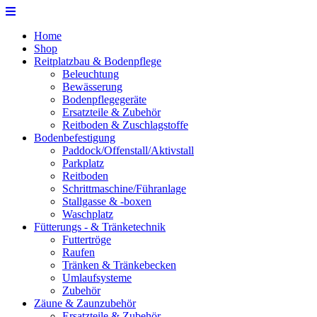
Home
Shop
Reitplatzbau & Bodenpflege
Beleuchtung
Bewässerung
Bodenpflegegeräte
Ersatzteile & Zubehör
Reitboden & Zuschlagstoffe
Bodenbefestigung
Paddock/Offenstall/Aktivstall
Parkplatz
Reitboden
Schrittmaschine/Führanlage
Stallgasse & -boxen
Waschplatz
Fütterungs - & Tränketechnik
Futtertröge
Raufen
Tränken & Tränkebecken
Umlaufsysteme
Zubehör
Zäune & Zaunzubehör
Ersatzteile & Zubehör