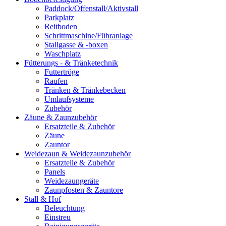
Paddock/Offenstall/Aktivstall
Parkplatz
Reitboden
Schrittmaschine/Führanlage
Stallgasse & -boxen
Waschplatz
Fütterungs - & Tränketechnik
Futtertröge
Raufen
Tränken & Tränkebecken
Umlaufsysteme
Zubehör
Zäune & Zaunzubehör
Ersatzteile & Zubehör
Zäune
Zauntor
Weidezaun & Weidezaunzubehör
Ersatzteile & Zubehör
Panels
Weidezaungeräte
Zaunpfosten & Zauntore
Stall & Hof
Beleuchtung
Einstreu