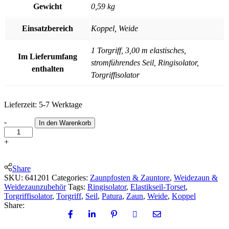
Gewicht
0,59 kg
Einsatzbereich
Koppel, Weide
1 Torgriff, 3,00 m elastisches,
Im Lieferumfang
stromführendes Seil, Ringisolator,
enthalten
Torgriffisolator
Lieferzeit:
5-7 Werktage
Elastikseil-
-
In den Warenkorb
Torset
quantity
+
Share
SKU:
641201
Categories:
Zaunpfosten & Zauntore
,
Weidezaun &
Weidezaunzubehör
Tags:
Ringisolator
,
Elastikseil-Torset
,
Torgriffisolator
,
Torgriff
,
Seil
,
Patura
,
Zaun
,
Weide
,
Koppel
Share: