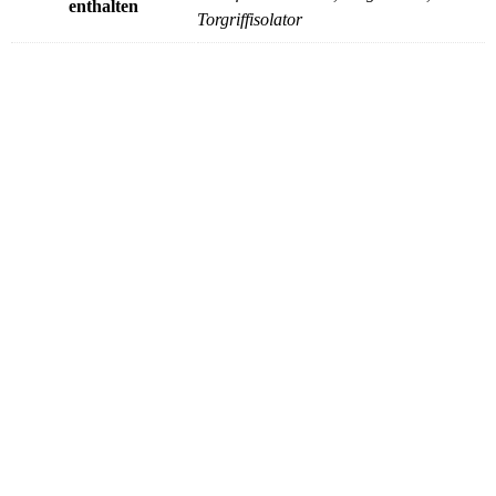
enthalten
Torgriffisolator
Wählen
Ersatzteile & Zubehör
Befestigungsring, 10 St.
Schnelle Ansicht
€
26,34
inkl. MwSt.
zzgl.
Versandkosten
Lieferzeit:
Standard 14 Tage