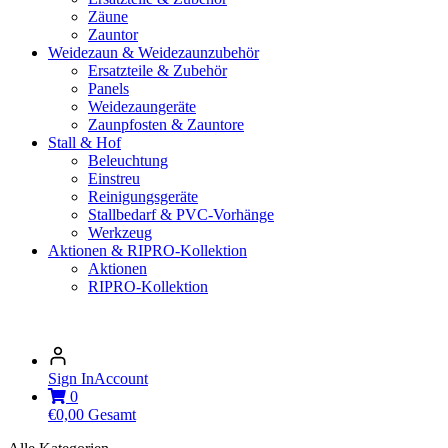
Zäune
Zauntor
Weidezaun & Weidezaunzubehör
Ersatzteile & Zubehör
Panels
Weidezaungeräte
Zaunpfosten & Zauntore
Stall & Hof
Beleuchtung
Einstreu
Reinigungsgeräte
Stallbedarf & PVC-Vorhänge
Werkzeug
Aktionen & RIPRO-Kollektion
Aktionen
RIPRO-Kollektion
Sign In
Account
0
€
0,00
Gesamt