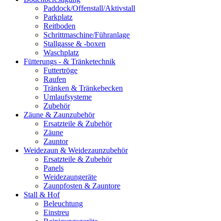
Paddock/Offenstall/Aktivstall
Parkplatz
Reitboden
Schrittmaschine/Führanlage
Stallgasse & -boxen
Waschplatz
Fütterungs - & Tränketechnik
Futtertröge
Raufen
Tränken & Tränkebecken
Umlaufsysteme
Zubehör
Zäune & Zaunzubehör
Ersatzteile & Zubehör
Zäune
Zauntor
Weidezaun & Weidezaunzubehör
Ersatzteile & Zubehör
Panels
Weidezaungeräte
Zaunpfosten & Zauntore
Stall & Hof
Beleuchtung
Einstreu