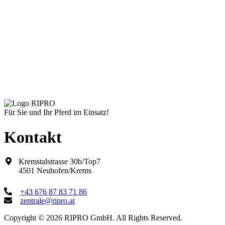
Holzpfosten Ø 10 cm
Schnelle Ansicht
€
10,95
–
€
16,80
inkl. MwSt.
zzgl.
Versandkosten
Lieferzeit:
Standard 14 Tage
Für Sie und Ihr Pferd im Einsatz!
Kontakt
Kremstalstrasse 30b/Top7
4501 Neuhofen/Krems
+43 676 87 83 71 86
zentrale@ripro.at
Copyright © 2026 RIPRO GmbH. All Rights Reserved.