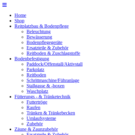
Home
Shop
Reitplatzbau & Bodenpflege
Beleuchtung
Bewässerung
Bodenpflegegeräte
Ersatzteile & Zubehör
Reitboden & Zuschlagstoffe
Bodenbefestigung
Paddock/Offenstall/Aktivstall
Parkplatz
Reitboden
Schrittmaschine/Führanlage
Stallgasse & -boxen
Waschplatz
Fütterungs - & Tränketechnik
Futtertröge
Raufen
Tränken & Tränkebecken
Umlaufsysteme
Zubehör
Zäune & Zaunzubehör
Ersatzteile & Zubehör