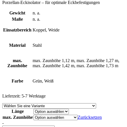
Porzellan-Eckisolator – für optimale Eckbefestigungen
Gewicht
n. a.
Maße
n. a.
Einsatzbereich
Koppel, Weide
Material
Stahl
max.
max. Zaunhöhe 1,12 m, max. Zaunhöhe 1,27 m,
Zaunhöhe
max. Zaunhöhe 1,42 m, max. Zaunhöhe 1,73 m
Farbe
Grün, Weiß
Lieferzeit:
5-7 Werktage
Länge
max. Zaunhöhe
Zurücksetzen
T-
-