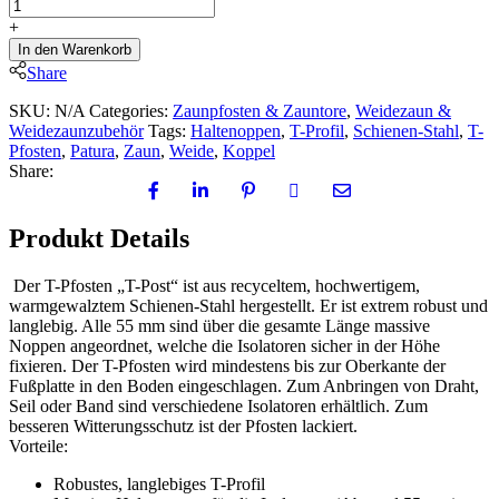
Pfosten
Standard
+
quantity
In den Warenkorb
Share
SKU:
N/A
Categories:
Zaunpfosten & Zauntore
,
Weidezaun &
Weidezaunzubehör
Tags:
Haltenoppen
,
T-Profil
,
Schienen-Stahl
,
T-
Pfosten
,
Patura
,
Zaun
,
Weide
,
Koppel
Share:
Produkt Details
Der T-Pfosten „T-Post“ ist aus recyceltem, hochwertigem,
warmgewalztem Schienen-Stahl hergestellt. Er ist extrem robust und
langlebig. Alle 55 mm sind über die gesamte Länge massive
Noppen angeordnet, welche die Isolatoren sicher in der Höhe
fixieren. Der T-Pfosten wird mindestens bis zur Oberkante der
Fußplatte in den Boden eingeschlagen. Zum Anbringen von Draht,
Seil oder Band sind verschiedene Isolatoren erhältlich. Zum
besseren Witterungsschutz ist der Pfosten lackiert.
Vorteile:
Robustes, langlebiges T-Profil