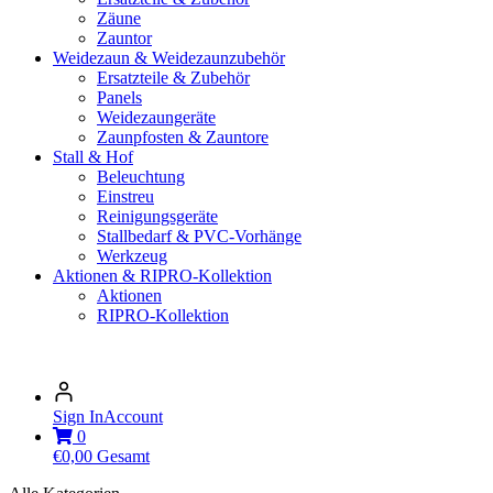
Zäune
Zauntor
Weidezaun & Weidezaunzubehör
Ersatzteile & Zubehör
Panels
Weidezaungeräte
Zaunpfosten & Zauntore
Stall & Hof
Beleuchtung
Einstreu
Reinigungsgeräte
Stallbedarf & PVC-Vorhänge
Werkzeug
Aktionen & RIPRO-Kollektion
Aktionen
RIPRO-Kollektion
Sign In
Account
0
€
0,00
Gesamt