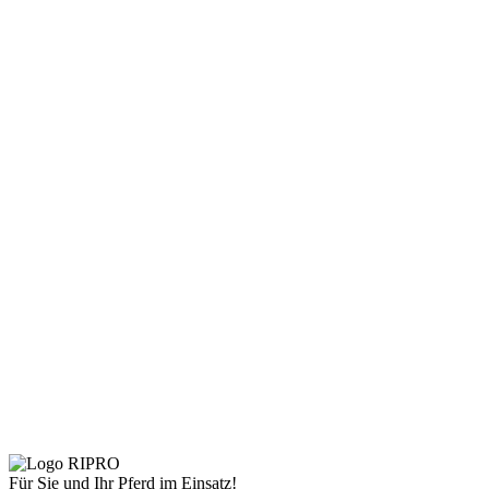
inkl. MwSt.
zzgl.
Versandkosten
Lieferzeit:
Standard 14 Tage
Wählen
Stall & Hof
Pfahlbürste Maxi Sonderangebot
Schnelle Ansicht
€
610,97
€
771,15
inkl. MwSt.
zzgl.
Versandkosten
Lieferzeit:
Standard 14 Tage
Für Sie und Ihr Pferd im Einsatz!