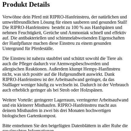
Produkt Details
Verwöhne dein Pferd mit RIPRO-Hanfeinstreu, der natürlichen und
umweltfreundlichen Lösung für einen sauberen und gesunden Stall!
Die RIPRO-Hanfeinstreu besteht zu 100 % aus Hanfspänen und
nehmen Feuchtigkeit, Gerüche und Ammoniak schnell und effektiv
auf. Die antibakteriellen und schimmelabweisenden Eigenschaften
der Hanfpflanze machen diese Einstreu zu einem gesunden
Untergrund für Pferdeställe.
Die Einstreu ist nahezu staubfrei und schützt sowohl die Tiere als
auch die Pfleger dadurch vor Atemwegsbeschwerden und
allergischen Reaktionen. Außerdem klumpt Hempy-Hanfinstreu
nicht, was sich positiv auf die Hufgesundheit auswirkt. Dank
RIPRO-Hanfeinstreu ist der Arbeitsaufwand geringer, da das
Stalllager weniger häufig zu wechseln ist. Dadurch ist der Verbrauch
auch erheblich geringer als bei Stroh oder Holzspänen.
Weitere Vorteile: geringerer Lagerraum, verringerter Arbeitsaufwand
und ein kleinerer Misthaufen. RIPRO-Hanfeinstreu macht aus
deinem Misthaufen in zwei bis drei Monaten hochwertigen
biologischen Gartenkompost.
Bitte entnehmen Sie den beigefügten Datenblättern in aller Ruhe die
gewünschten Informationen.