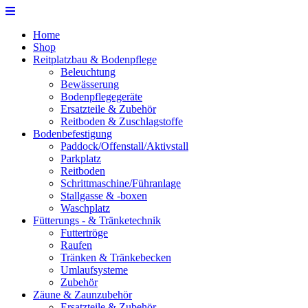
Home
Shop
Reitplatzbau & Bodenpflege
Beleuchtung
Bewässerung
Bodenpflegegeräte
Ersatzteile & Zubehör
Reitboden & Zuschlagstoffe
Bodenbefestigung
Paddock/Offenstall/Aktivstall
Parkplatz
Reitboden
Schrittmaschine/Führanlage
Stallgasse & -boxen
Waschplatz
Fütterungs - & Tränketechnik
Futtertröge
Raufen
Tränken & Tränkebecken
Umlaufsysteme
Zubehör
Zäune & Zaunzubehör
Ersatzteile & Zubehör