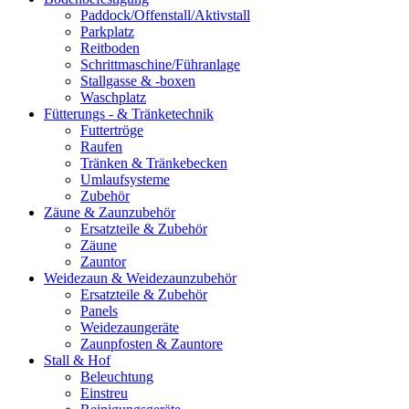
Paddock/Offenstall/Aktivstall
Parkplatz
Reitboden
Schrittmaschine/Führanlage
Stallgasse & -boxen
Waschplatz
Fütterungs - & Tränketechnik
Futtertröge
Raufen
Tränken & Tränkebecken
Umlaufsysteme
Zubehör
Zäune & Zaunzubehör
Ersatzteile & Zubehör
Zäune
Zauntor
Weidezaun & Weidezaunzubehör
Ersatzteile & Zubehör
Panels
Weidezaungeräte
Zaunpfosten & Zauntore
Stall & Hof
Beleuchtung
Einstreu