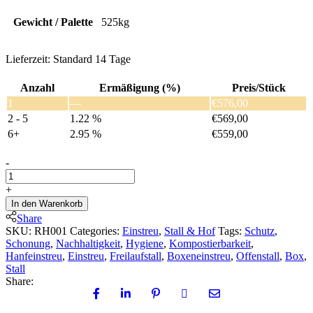
Gewicht / Palette
525kg
Lieferzeit:
Standard 14 Tage
Anzahl
Ermäßigung (%)
Preis/Stück
1
—
€
576,00
2 - 5
1.22 %
€
569,00
6+
2.95 %
€
559,00
RIPRO-
-
Hanfeinstreu
quantity
+
In den Warenkorb
Share
SKU:
RH001
Categories:
Einstreu
,
Stall & Hof
Tags:
Schutz
,
Schonung
,
Nachhaltigkeit
,
Hygiene
,
Kompostierbarkeit
,
Hanfeinstreu
,
Einstreu
,
Freilaufstall
,
Boxeneinstreu
,
Offenstall
,
Box
,
Stall
Share: