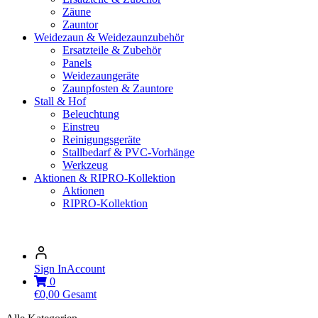
Zäune
Zauntor
Weidezaun & Weidezaunzubehör
Ersatzteile & Zubehör
Panels
Weidezaungeräte
Zaunpfosten & Zauntore
Stall & Hof
Beleuchtung
Einstreu
Reinigungsgeräte
Stallbedarf & PVC-Vorhänge
Werkzeug
Aktionen & RIPRO-Kollektion
Aktionen
RIPRO-Kollektion
Sign In
Account
0
€
0,00
Gesamt