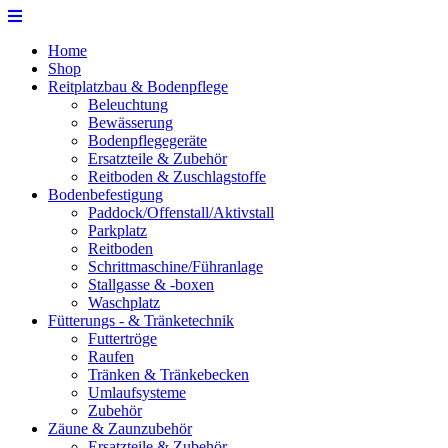
Home
Shop
Reitplatzbau & Bodenpflege
Beleuchtung
Bewässerung
Bodenpflegegeräte
Ersatzteile & Zubehör
Reitboden & Zuschlagstoffe
Bodenbefestigung
Paddock/Offenstall/Aktivstall
Parkplatz
Reitboden
Schrittmaschine/Führanlage
Stallgasse & -boxen
Waschplatz
Fütterungs - & Tränketechnik
Futtertröge
Raufen
Tränken & Tränkebecken
Umlaufsysteme
Zubehör
Zäune & Zaunzubehör
Ersatzteile & Zubehör