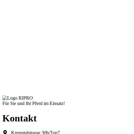
Lieferzeit:
Standard 14 Tage
Wählen
Stall & Hof
Pfahlbürste Maxi Sonderangebot
Schnelle Ansicht
€
610,97
€
771,15
inkl. MwSt.
zzgl.
Versandkosten
Lieferzeit:
Standard 14 Tage
Für Sie und Ihr Pferd im Einsatz!
Kontakt
Kremstalstrasse 30b/Top7