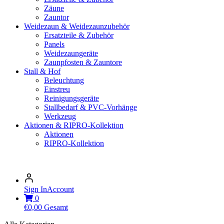
Zäune
Zauntor
Weidezaun & Weidezaunzubehör
Ersatzteile & Zubehör
Panels
Weidezaungeräte
Zaunpfosten & Zauntore
Stall & Hof
Beleuchtung
Einstreu
Reinigungsgeräte
Stallbedarf & PVC-Vorhänge
Werkzeug
Aktionen & RIPRO-Kollektion
Aktionen
RIPRO-Kollektion
Sign In
Account
0
€
0,00
Gesamt