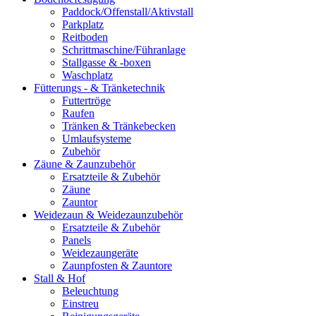
Paddock/Offenstall/Aktivstall
Parkplatz
Reitboden
Schrittmaschine/Führanlage
Stallgasse & -boxen
Waschplatz
Fütterungs - & Tränketechnik
Futtertröge
Raufen
Tränken & Tränkebecken
Umlaufsysteme
Zubehör
Zäune & Zaunzubehör
Ersatzteile & Zubehör
Zäune
Zauntor
Weidezaun & Weidezaunzubehör
Ersatzteile & Zubehör
Panels
Weidezaungeräte
Zaunpfosten & Zauntore
Stall & Hof
Beleuchtung
Einstreu