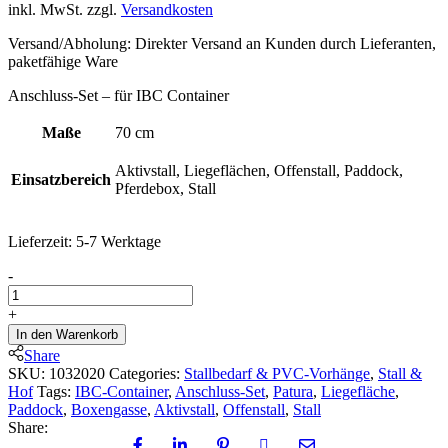
inkl. MwSt.
zzgl.
Versandkosten
Versand/Abholung: Direkter Versand an Kunden durch Lieferanten,
paketfähige Ware
Anschluss-Set – für IBC Container
Maße
70 cm
Aktivstall, Liegeflächen, Offenstall, Paddock,
Einsatzbereich
Pferdebox, Stall
Lieferzeit:
5-7 Werktage
Anschluss-
-
Set
für
+
IBC-
In den Warenkorb
Container
Share
quantity
SKU:
1032020
Categories:
Stallbedarf & PVC-Vorhänge
,
Stall &
Hof
Tags:
IBC-Container
,
Anschluss-Set
,
Patura
,
Liegefläche
,
Paddock
,
Boxengasse
,
Aktivstall
,
Offenstall
,
Stall
Share: